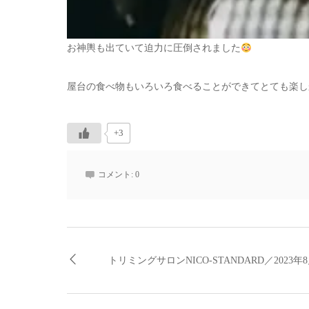
お神輿も出ていて迫力に圧倒されました
屋台の食べ物もいろいろ食べることができてとても楽し
+3
コメント:
0
トリミングサロンNICO-STANDARD／2023年8月