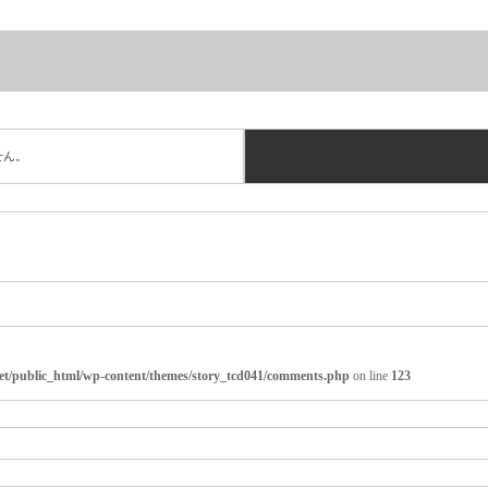
せん。
net/public_html/wp-content/themes/story_tcd041/comments.php
on line
123