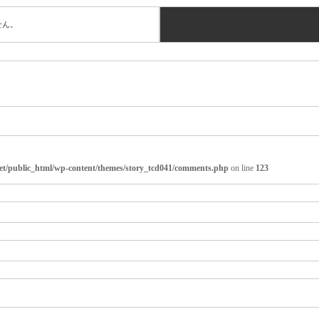
せん。
net/public_html/wp-content/themes/story_tcd041/comments.php
on line
123