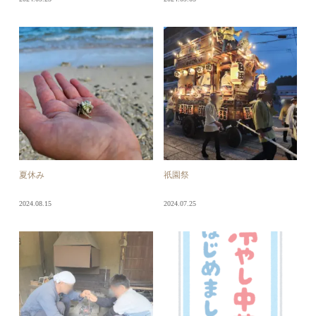
夏休み
祇園祭
2024.08.15
2024.07.25