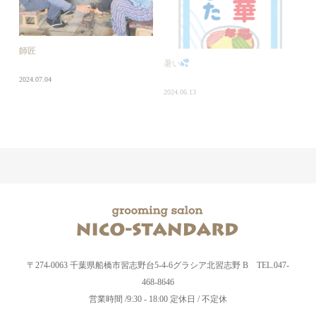
師匠
暑い
2024.07.04
2024.06.13
〒274-0063 千葉県船橋市習志野台5-4-6グラシア北習志野 B TEL.047-
468-8646
営業時間 /9:30 - 18:00 定休日 / 不定休