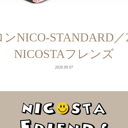
NICO-STANDARD／2
NICOSTAフレンズ
2020.09.07