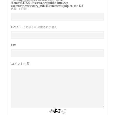
/home/xs176201/nicosta.net/public_html/wp-
content/themes/story_tcd041/comments.php
on line
123
名前
( 必須 )
E-MAIL
( 必須 ) ※ 公開されません
URL
コメント内容