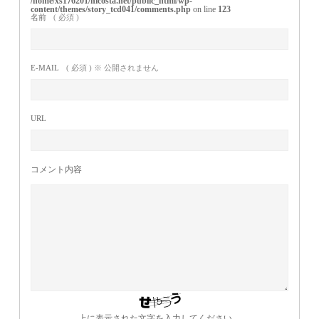
/home/xs176201/nicosta.net/public_html/wp-
content/themes/story_tcd041/comments.php
on line
123
名前
( 必須 )
E-MAIL
( 必須 ) ※ 公開されません
URL
コメント内容
上に表示された文字を入力してください。