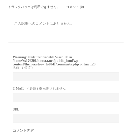
トラックバックは利用できません。
コメント (0)
この記事へのコメントはありません。
Warning
: Undefined variable $user_ID in
/home/xs176201/nicosta.net/public_html/wp-
content/themes/story_tcd041/comments.php
on line
123
名前
( 必須 )
E-MAIL
( 必須 ) ※ 公開されません
URL
コメント内容