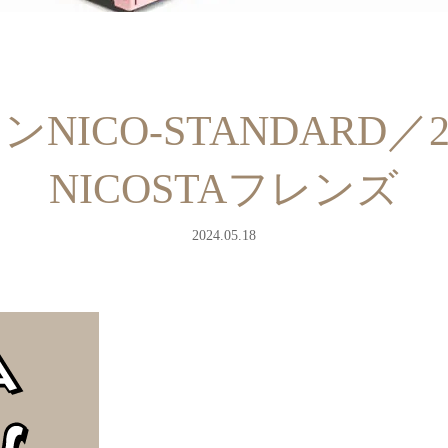
ICO-STANDARD／2
NICOSTAフレンズ
2024.05.18