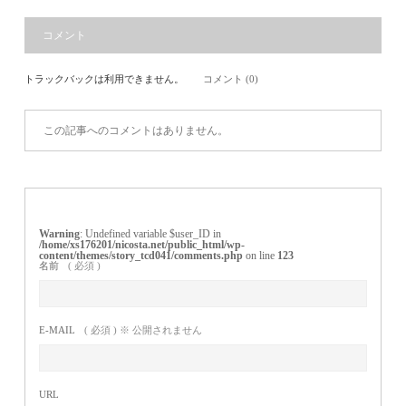
コメント
トラックバックは利用できません。
コメント (0)
この記事へのコメントはありません。
Warning
: Undefined variable $user_ID in
/home/xs176201/nicosta.net/public_html/wp-
content/themes/story_tcd041/comments.php
on line
123
名前
( 必須 )
E-MAIL
( 必須 ) ※ 公開されません
URL