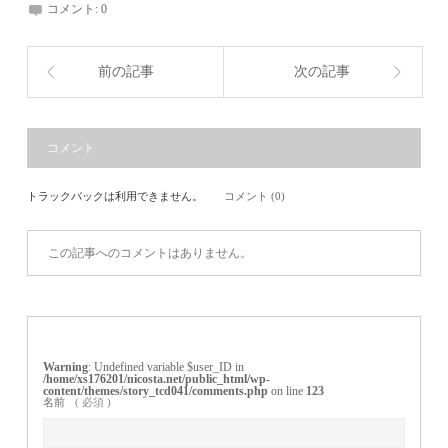
コメント:
0
前の記事
次の記事
コメント
トラックバックは利用できません。
コメント (0)
この記事へのコメントはありません。
Warning
: Undefined variable $user_ID in
/home/xs176201/nicosta.net/public_html/wp-
content/themes/story_tcd041/comments.php
on line
123
名前
( 必須 )