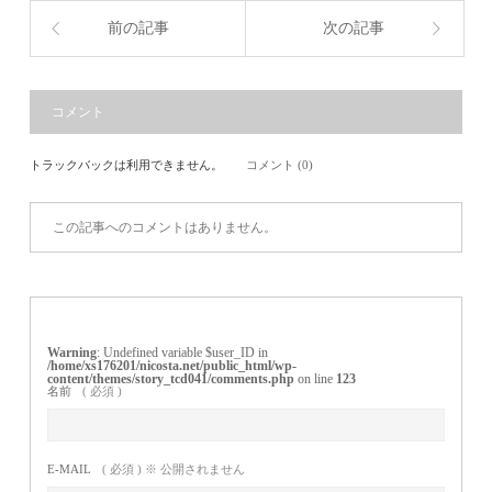
前の記事
次の記事
コメント
トラックバックは利用できません。
コメント (0)
この記事へのコメントはありません。
Warning
: Undefined variable $user_ID in
/home/xs176201/nicosta.net/public_html/wp-
content/themes/story_tcd041/comments.php
on line
123
名前
( 必須 )
E-MAIL
( 必須 ) ※ 公開されません