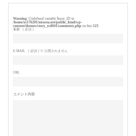
Warning
: Undefined variable $user_ID in
/home/xs176201/nicosta.net/public_html/wp-
content/themes/story_tcd041/comments.php
on line
123
名前
( 必須 )
E-MAIL
( 必須 ) ※ 公開されません
URL
コメント内容